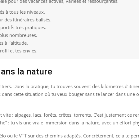
ale pour des vacances actives, variées et ressourçantes.
s à tous les niveaux.
r des itinéraires balisés.
ortifs très pratiques.
n plus nombreuses.
 à l’altitude.
ofil et tes envies.
dans la nature
ntiers. Dans la pratique, tu trouves souvent des kilomètres d’itinér
s dans cette situation où tu veux bouger sans te lancer dans une or
 vite : alpages, lacs, forêts, crêtes, torrents. C’est justement 
he” : tu vis une vraie immersion dans la nature, avec un effort 
vélo ou le VTT sur des chemins adaptés. Concrètement, cela te perme