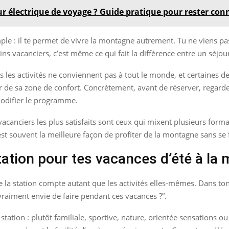
r électrique de voyage ? Guide pratique pour rester con
imple : il te permet de vivre la montagne autrement. Tu ne viens 
ns vacanciers, c’est même ce qui fait la différence entre un séjo
tes les activités ne conviennent pas à tout le monde, et certaine
r de sa zone de confort. Concrètement, avant de réserver, regarde 
 modifier le programme.
canciers les plus satisfaits sont ceux qui mixent plusieurs forma
st souvent la meilleure façon de profiter de la montagne sans se 
ation pour tes vacances d’été à la
de la station compte autant que les activités elles-mêmes. Dans to
i vraiment envie de faire pendant ces vacances ?”.
station : plutôt familiale, sportive, nature, orientée sensations ou 