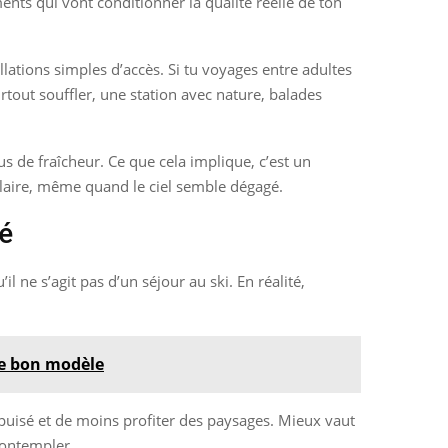
ments qui vont conditionner la qualité réelle de ton
llations simples d’accès. Si tu voyages entre adultes
urtout souffler, une station avec nature, balades
lus de fraîcheur. Ce que cela implique, c’est un
solaire, même quand le ciel semble dégagé.
té
l ne s’agit pas d’un séjour au ski. En réalité,
le bon modèle
 épuisé et de moins profiter des paysages. Mieux vaut
contempler.