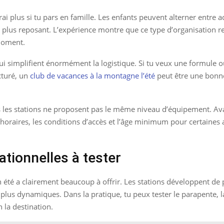
i plus si tu pars en famille. Les enfants peuvent alterner entre 
u plus reposant. L’expérience montre que ce type d’organisation r
moment.
 qui simplifient énormément la logistique. Si tu veux une formule o
cturé, un
club de vacances à la montagne l’été
peut être une bonne o
s les stations ne proposent pas le même niveau d’équipement. Avan
s horaires, les conditions d’accès et l’âge minimum pour certaines 
ationnelles à tester
n été a clairement beaucoup à offrir. Les stations développent de p
lus dynamiques. Dans la pratique, tu peux tester le parapente, la 
n la destination.