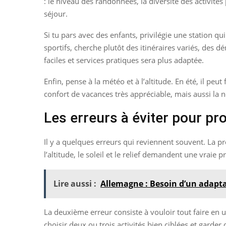
: le niveau des randonnées, la diversité des activité
séjour.
Si tu pars avec des enfants, privilégie une station qu
sportifs, cherche plutôt des itinéraires variés, des d
faciles et services pratiques sera plus adaptée.
Enfin, pense à la météo et à l’altitude. En été, il pe
confort de vacances très appréciable, mais aussi la 
Les erreurs à éviter pour pr
Il y a quelques erreurs qui reviennent souvent. La prem
l’altitude, le soleil et le relief demandent une vraie p
Lire aussi :
Allemagne : Besoin d’un adapta
La deuxième erreur consiste à vouloir tout faire en u
choisir deux ou trois activités bien ciblées et gar