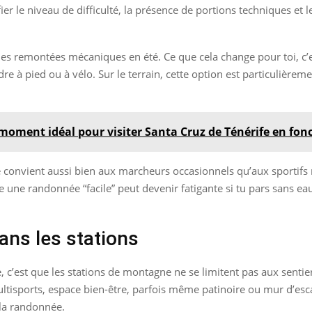
ier le niveau de difficulté, la présence de portions techniques et le
t des remontées mécaniques en été. Ce que cela change pour toi, c’
 à pied ou à vélo. Sur le terrain, cette option est particulièremen
 moment idéal pour visiter Santa Cruz de Ténérife en fon
té convient aussi bien aux marcheurs occasionnels qu’aux sportifs 
e une randonnée “facile” peut devenir fatigante si tu pars sans ea
ans les stations
’est que les stations de montagne ne se limitent pas aux sentiers
 multisports, espace bien-être, parfois même patinoire ou mur d’es
la randonnée.