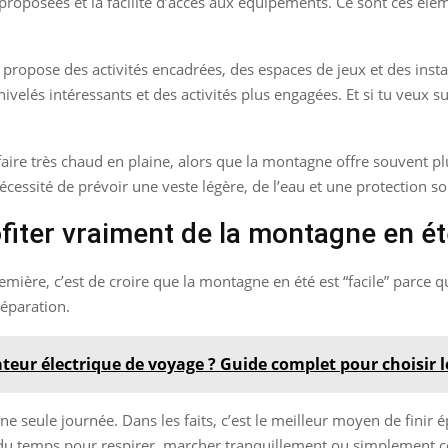
s proposées et la facilité d’accès aux équipements. Ce sont ces élé
i propose des activités encadrées, des espaces de jeux et des insta
énivelés intéressants et des activités plus engagées. Et si tu veux s
ut faire très chaud en plaine, alors que la montagne offre souvent p
nécessité de prévoir une veste légère, de l’eau et une protection 
ofiter vraiment de la montagne en é
ière, c’est de croire que la montagne en été est “facile” parce qu’i
réparation.
teur électrique de voyage ? Guide complet pour choisir 
ne seule journée. Dans les faits, c’est le meilleur moyen de finir
der du temps pour respirer, marcher tranquillement ou simplement 