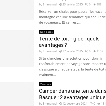
by
Emmanuel
23 janvier 2025
0
983
Réserver un chalet pour passer les vacance
montagne est une tendance qui séduit de
de voyageurs. Et ce n’est...
Non classé
Tente de toit rigide : quels
avantages ?
by
Emmanuel
17 janvier 2025
0
1107
Si tu cherches une solution pour dormir
confortablement en voyage sans monter u
classique à chaque étape, la tente de toit 
vraiment...
Vacances
Camper dans une tente dans
Basque : 2 avantages unique
by
Emmanuel
12 décembre 2024
0
111