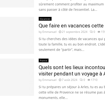
sûrement comment profiter au maximum de
sans passer à côté de l’essentiel. La...
Vacances
Que faire en vacances cette
by
Emmanuel
21 septembre 2024
0
15
Si tu cherches des idées de vacances qui 
toute la famille, tu es au bon endroit. L’id
seulement de “partir”, mais...
France
Quels sont les lieux inconto
visiter pendant un voyage à A
by
Emmanuel
7 août 2024
0
1710
Si tu prépares un séjour à Arles, tu es au 
cette ville de Provence ne se résume pas 
monuments, elle...