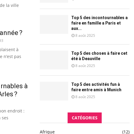
 la ville
Top 5 des incontournables a
faire en famille a Paris et
aux...
 année ?
8 août 2025
93
plaisent à
Top 5 des choses à faire cet
ée n’est pas
été à Deauville
8 août 2025
Top 5 des activités fun à
urnables à
faire entre amis à Munich
rles ?
8 août 2025
bon endroit :
à ses
CATÉGORIES
Afrique
(12)