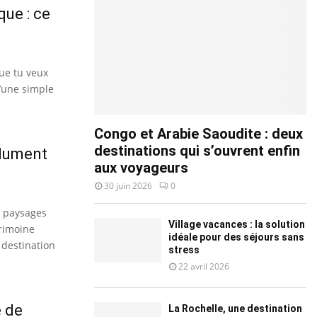
ue : ce
que tu veux
’une simple
Congo et Arabie Saoudite : deux
destinations qui s’ouvrent enfin
olument
aux voyageurs
30 juin 2026
0
s paysages
Village vacances : la solution
trimoine
idéale pour des séjours sans
 destination
stress
22 avril 2026
e de
La Rochelle, une destination