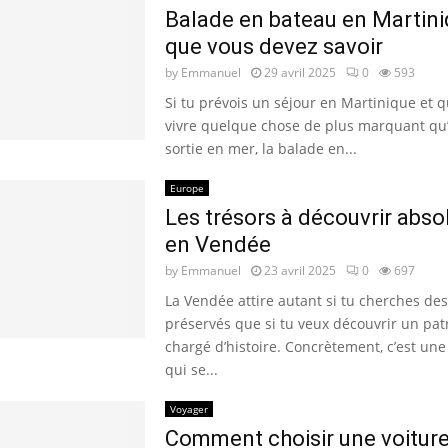
Balade en bateau en Martiniq
que vous devez savoir
by
Emmanuel
29 avril 2025
0
593
Si tu prévois un séjour en Martinique et 
vivre quelque chose de plus marquant qu
sortie en mer, la balade en...
Europe
Les trésors à découvrir abs
en Vendée
by
Emmanuel
23 avril 2025
0
697
La Vendée attire autant si tu cherches de
préservés que si tu veux découvrir un pa
chargé d’histoire. Concrètement, c’est une
qui se...
Voyager
Comment choisir une voitur