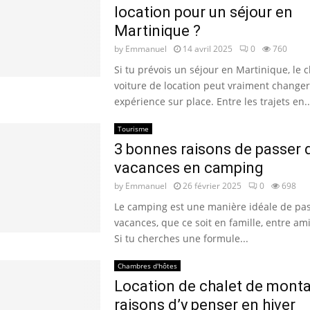
location pour un séjour en
Martinique ?
by
Emmanuel
14 avril 2025
0
760
Si tu prévois un séjour en Martinique, le c
voiture de location peut vraiment changer
expérience sur place. Entre les trajets en..
Tourisme
3 bonnes raisons de passer 
vacances en camping
by
Emmanuel
26 février 2025
0
698
Le camping est une manière idéale de pa
vacances, que ce soit en famille, entre ami
Si tu cherches une formule...
Chambres d'hôtes
Location de chalet de monta
raisons d’y penser en hiver