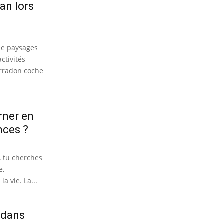
an lors
ne paysages
ctivités
Arradon coche
rner en
nces ?
 tu cherches
e,
a vie. La...
 dans