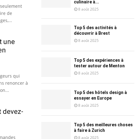
culinaire à...
 seulement
8 août 2025
oire de
ges,...
Top 5 des activités à
découvrir à Brest
t une
8 août 2025
en
Top 5 des expériences à
tester autour de Menton
8 août 2025
ageurs qui
ns renoncer à
on...
Top 5 des hôtels design à
essayer en Europe
8 août 2025
 devez-
Top 5 des meilleures choses
à faire à Zurich
demandes
8 août 2025