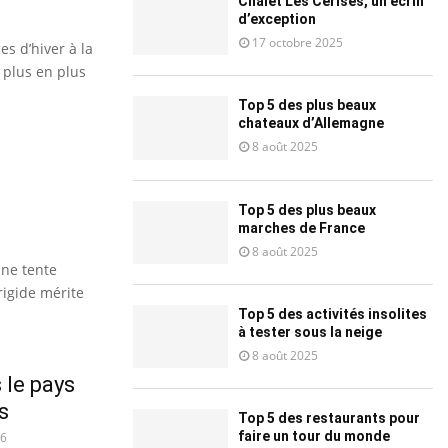
Chalet Les Cerises, un écrin
d’exception
17 octobre 2025
s d’hiver à la
 plus en plus
Top 5 des plus beaux
chateaux d’Allemagne
8 août 2025
Top 5 des plus beaux
marches de France
8 août 2025
ne tente
rigide mérite
Top 5 des activités insolites
à tester sous la neige
8 août 2025
 le pays
s
Top 5 des restaurants pour
faire un tour du monde
6