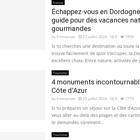
France
Échappez-vous en Dordogne 
guide pour des vacances nat
gourmandes
by
Emmanuel
23 juillet 2024
0
1809
Si tu cherches une destination où toute la
trouve facilement de quoi s’occuper, la D
excellent choix. Entre nature, activités de p
Tourisme
4 monuments incontournable
Côte d’Azur
by
Emmanuel
23 juillet 2024
0
1779
Si tu prépares un séjour sur la Côte d’Azu
veux aller au-delà des plages et des cartes
te demandes sûrement...
Tourisme