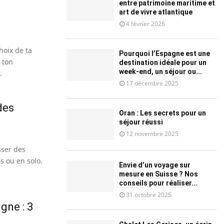
entre patrimoine maritime et
art de vivre atlantique
4 février 2026
hoix de ta
Pourquoi l’Espagne est une
 ton
destination idéale pour un
week-end, un séjour ou...
.
17 décembre 2025
des
Oran : Les secrets pour un
séjour réussi
12 novembre 2025
sser des
s ou en solo.
Envie d’un voyage sur
mesure en Suisse ? Nos
conseils pour réaliser...
31 octobre 2025
gne : 3