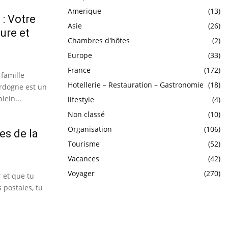
Amerique
(13)
: Votre
Asie
(26)
ure et
Chambres d'hôtes
(2)
Europe
(33)
France
(172)
 famille
Hotellerie – Restauration – Gastronomie
(18)
ordogne est un
lein...
lifestyle
(4)
Non classé
(10)
Organisation
(106)
s de la
Tourisme
(52)
Vacances
(42)
Voyager
(270)
r et que tu
 postales, tu