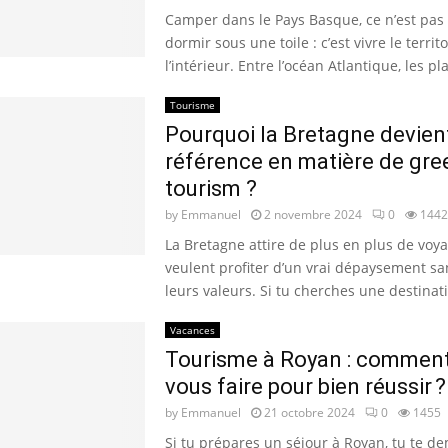
Camper dans le Pays Basque, ce n’est pas
dormir sous une toile : c’est vivre le territ
l’intérieur. Entre l’océan Atlantique, les pla
Tourisme
Pourquoi la Bretagne devien
référence en matière de gre
tourism ?
by
Emmanuel
2 novembre 2024
0
1442
La Bretagne attire de plus en plus de voy
veulent profiter d’un vrai dépaysement sa
leurs valeurs. Si tu cherches une destinati
Vacances
Tourisme à Royan : comment
vous faire pour bien réussir ?
by
Emmanuel
21 octobre 2024
0
1455
Si tu prépares un séjour à Royan, tu te 