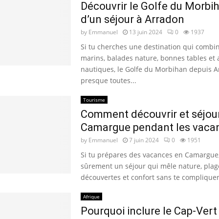
Découvrir le Golfe du Morbih
d’un séjour à Arradon
by
Emmanuel
13 juin 2024
0
1937
Si tu cherches une destination qui combi
marins, balades nature, bonnes tables et a
nautiques, le Golfe du Morbihan depuis 
presque toutes...
Tourisme
Comment découvrir et séjou
Camargue pendant les vaca
by
Emmanuel
7 juin 2024
0
1951
Si tu prépares des vacances en Camargue,
sûrement un séjour qui mêle nature, plag
découvertes et confort sans te compliquer l
Afrique
Pourquoi inclure le Cap-Vert