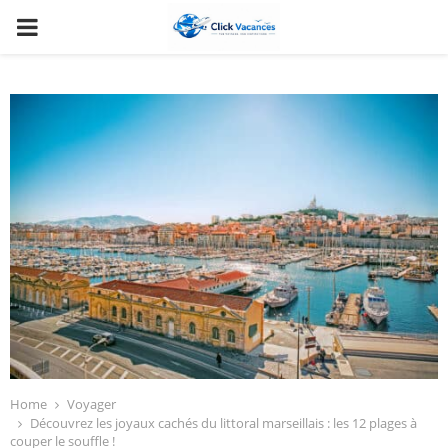
PRIMARY
MENU
Home
Voyager
Découvrez les joyaux cachés du littoral marseillais : les 12 plages à
couper le souffle !