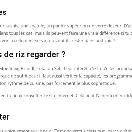
les
ur sushis, une spatule, un panier vapeur ou un verre doseur. D’au
s tous les cas, mais ils peuvent faire une vraie différence si tu c
vont réellement servir, ou vont-ils rester dans un tiroir ?
 de riz regarder ?
nex, Brandt, Tefal ou Seb. Leur intérêt, c’est qu’elles propose
e ne suffit pas : il faut aussi vérifier la capacité, les programmes
 ton rythme de cuisine, pas forcément le plus sophistiqué.
er, tu peux consulter
ce site internet
. Cela peut t’aider à mieux id
ter
z uniquement sur le prix. C’est une erreur classique, parce qu’un 