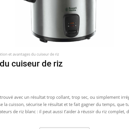
tion et avantages du cuiseur de riz
du cuiseur de riz
etrouvé avec un résultat trop collant, trop sec, ou simplement irrég
e la cuisson, sécurise le résultat et te fait gagner du temps, que t
eurs de riz blanc : il peut aussi t’aider à réussir du riz comple