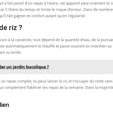
t à fait pareil d’un repas à l’autre, cet appareil peut vraiment te sim
ar il libère du temps et limite le risque d’erreur. Dans de nombreu
u’il fait gagner en confort autant qu’en régularité.
de riz ?
isson à la casserole, tout dépend de la quantité d’eau, de la puis
ajuste automatiquement la chauffe et passe souvent en maintien au
lant ou brûlé.
er un jardin bucolique ?
s un repas complet, tu peux lancer le riz et t’occuper du reste sans
x simplement fiabiliser tes repas de la semaine. Dans la majorité de
dien